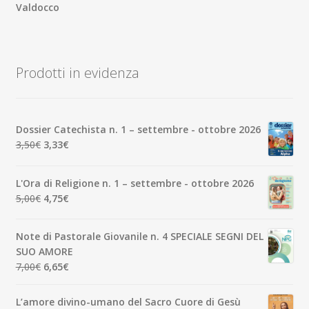
Valdocco
Prodotti in evidenza
Dossier Catechista n. 1 – settembre - ottobre 2026
Il
Il
3,50
€
3,33
€
prezzo
prezzo
originale
attuale
L'Ora di Religione n. 1 – settembre - ottobre 2026
era:
è:
Il
Il
5,00
€
4,75
€
3,50€.
3,33€.
prezzo
prezzo
originale
attuale
Note di Pastorale Giovanile n. 4 SPECIALE SEGNI DEL
era:
è:
SUO AMORE
5,00€.
4,75€.
Il
Il
7,00
€
6,65
€
prezzo
prezzo
originale
attuale
L’amore divino-umano del Sacro Cuore di Gesù