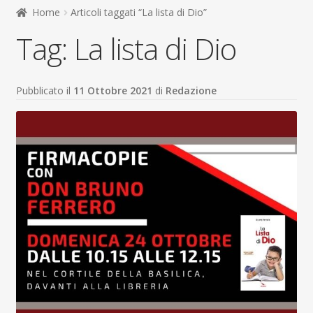
child
Home
Articoli taggati “La lista di Dio”
Espandi
Contatti
Tag:
La lista di Dio
il
menu
Espandi
Don Bosco
child
il
menu
Pubblicato il
11 Ottobre 2021
di
Redazione
child