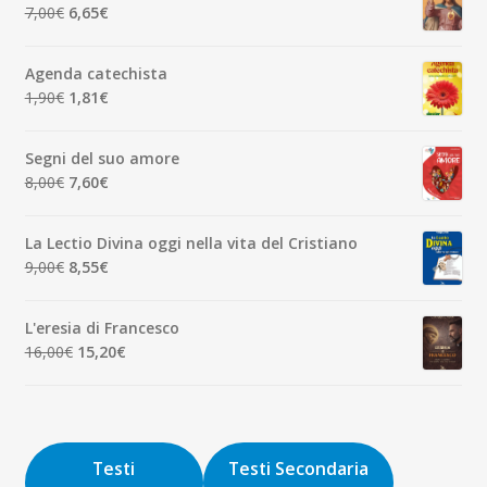
era:
è:
Il
Il
7,00
€
6,65
€
7,00€.
6,65€.
prezzo
prezzo
originale
attuale
Agenda catechista
era:
è:
Il
Il
1,90
€
1,81
€
7,00€.
6,65€.
prezzo
prezzo
originale
attuale
Segni del suo amore
era:
è:
Il
Il
8,00
€
7,60
€
1,90€.
1,81€.
prezzo
prezzo
originale
attuale
La Lectio Divina oggi nella vita del Cristiano
era:
è:
Il
Il
9,00
€
8,55
€
8,00€.
7,60€.
prezzo
prezzo
originale
attuale
L'eresia di Francesco
era:
è:
Il
Il
16,00
€
15,20
€
9,00€.
8,55€.
prezzo
prezzo
originale
attuale
era:
è:
16,00€.
15,20€.
Testi
Testi Secondaria