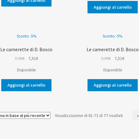
Aggiungi al carrello
12,00€.
11,40€.
era:
è:
Aggiungi al carrello
1,50€.
1,43€.
Sconto -5%
Sconto -5%
Le camerette di D. Bosco
Le camerette di D. Bosco
Il
Il
Il
Il
7,90
€
7,51
€
7,90
€
7,51
€
prezzo
prezzo
prezzo
prezzo
Disponibile
Disponibile
originale
attuale
originale
attuale
era:
è:
era:
è:
Aggiungi al carrello
Aggiungi al carrello
7,90€.
7,51€.
7,90€.
7,51€.
Ordina
Visualizzazione di 61-72 di 77 risultati
in
base
al