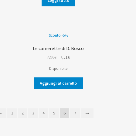
Leggi tutto
11,00€.
10,45€.
Sconto -5%
Le camerette di D. Bosco
Il
Il
7,90
€
7,51
€
prezzo
prezzo
Disponibile
originale
attuale
era:
è:
Aggiungi al carrello
7,90€.
7,51€.
←
1
2
3
4
5
6
7
→