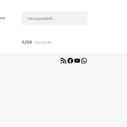
Cerca:
Cerca
oni
0,00
€
0 prodotti
RSS
Facebook
YouTube
WhatsApp
Feed