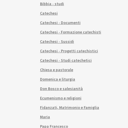
Bibbia - studi
Catechesi
Catechesi - Documenti
Catechesi - Formazione catechisti
Catechesi - Sussidi
Catechesi - Progetti catechistici
Catechesi - Studi catechetici
Chiesa e pastorale
Domenica e liturgia
Don Bosco e salesianità
Ecumenismo e religioni
Fidanzati, Matrimonio e Famiglia
Maria
Papa Francesco