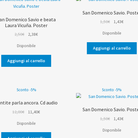
San Domenico Savio. Post
an Domenico Savio e beata
Il
Il
1,50
€
1,43
€
Laura Vicuña. Poster
prezzo
prezzo
Disponibile
Il
Il
2,50
€
2,38
€
originale
attuale
prezzo
prezzo
era:
è:
Disponibile
originale
attuale
Aggiungi al carrello
1,50€.
1,43€.
era:
è:
Aggiungi al carrello
2,50€.
2,38€.
Sconto -5%
Sconto -5%
ntite parla ancora. Cd audio
San Domenico Savio. Post
Il
Il
12,00
€
11,40
€
prezzo
prezzo
Il
Il
1,50
€
1,43
€
Disponibile
originale
attuale
prezzo
prezzo
Disponibile
era:
è:
originale
attuale