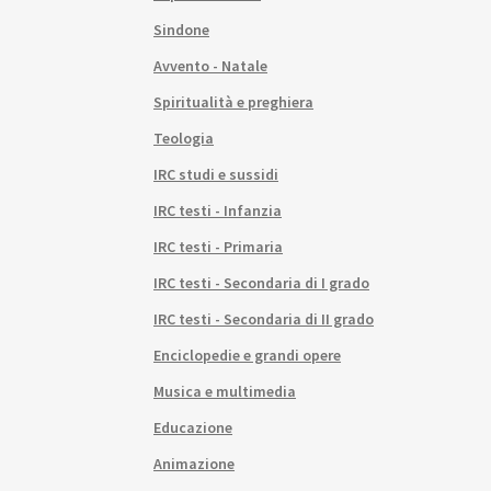
Sindone
Avvento - Natale
Spiritualità e preghiera
Teologia
IRC studi e sussidi
IRC testi - Infanzia
IRC testi - Primaria
IRC testi - Secondaria di I grado
IRC testi - Secondaria di II grado
Enciclopedie e grandi opere
Musica e multimedia
Educazione
Animazione