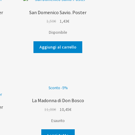
er
San Domenico Savio. Poster
Il
Il
1,50
€
1,43
€
prezzo
prezzo
Disponibile
originale
attuale
era:
è:
Aggiungi al carrello
1,50€.
1,43€.
Sconto -5%
La Madonna di Don Bosco
er
Il
Il
11,00
€
10,45
€
prezzo
prezzo
Esaurito
originale
attuale
era:
è: