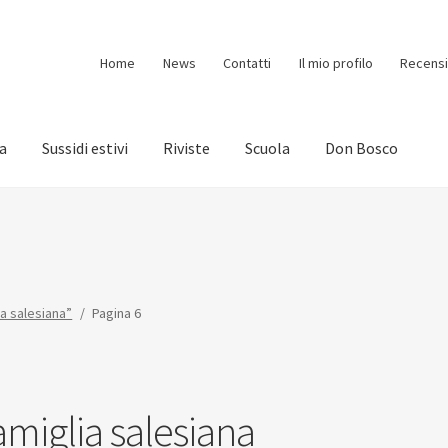
Home
News
Contatti
Il mio profilo
Recensi
ia
Sussidi estivi
Riviste
Scuola
Don Bosco
ia salesiana”
/
Pagina 6
amiglia salesiana