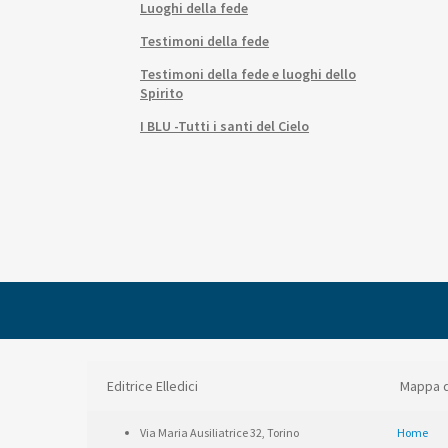
Luoghi della fede
Testimoni della fede
Testimoni della fede e luoghi dello
Spirito
I BLU -Tutti i santi del Cielo
Editrice Elledici
Mappa d
Via Maria Ausiliatrice 32, Torino
Home