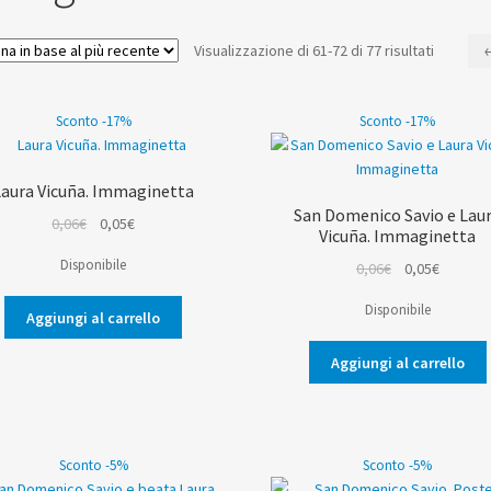
Ordina
Visualizzazione di 61-72 di 77 risultati
in
base
Sconto -17%
Sconto -17%
al
più
recente
Laura Vicuña. Immaginetta
San Domenico Savio e Lau
Il
Il
0,06
€
0,05
€
Vicuña. Immaginetta
prezzo
prezzo
Disponibile
Il
Il
0,06
€
0,05
€
originale
attuale
prezzo
prezzo
era:
è:
Disponibile
originale
attuale
Aggiungi al carrello
0,06€.
0,05€.
era:
è:
Aggiungi al carrello
0,06€.
0,05€.
Sconto -5%
Sconto -5%