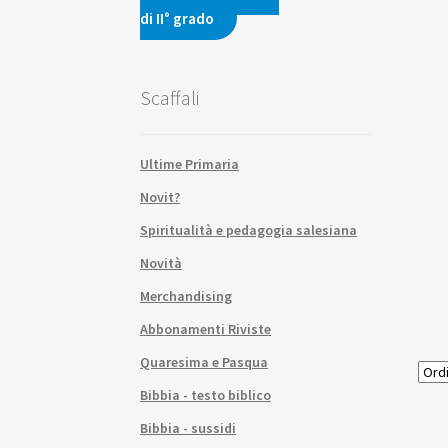
di II° grado
Scaffali
Ultime Primaria
Novit?
Spiritualità e pedagogia salesiana
Novità
Merchandising
Abbonamenti Riviste
Quaresima e Pasqua
Bibbia - testo biblico
Bibbia - sussidi