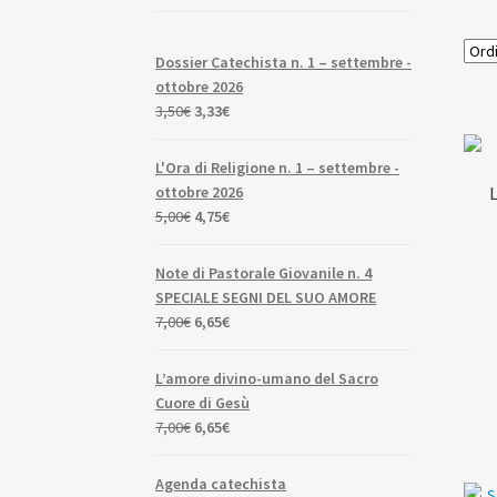
Dossier Catechista n. 1 – settembre -
ottobre 2026
Il
Il
3,50
€
3,33
€
prezzo
prezzo
originale
attuale
L'Ora di Religione n. 1 – settembre -
era:
è:
ottobre 2026
3,50€.
3,33€.
Il
Il
5,00
€
4,75
€
prezzo
prezzo
originale
attuale
Note di Pastorale Giovanile n. 4
era:
è:
SPECIALE SEGNI DEL SUO AMORE
5,00€.
4,75€.
Il
Il
7,00
€
6,65
€
prezzo
prezzo
originale
attuale
L’amore divino-umano del Sacro
era:
è:
Cuore di Gesù
7,00€.
6,65€.
Il
Il
7,00
€
6,65
€
prezzo
prezzo
originale
attuale
Agenda catechista