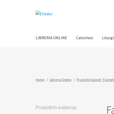
Vai
Vai
alla
al
navigazione
contenuto
LIBRERIA ONLINE
Catechesi
Liturg
Home
/
Libreria Online
/
Prodotti taggati “Famigl
F
Prodotti in evidenza