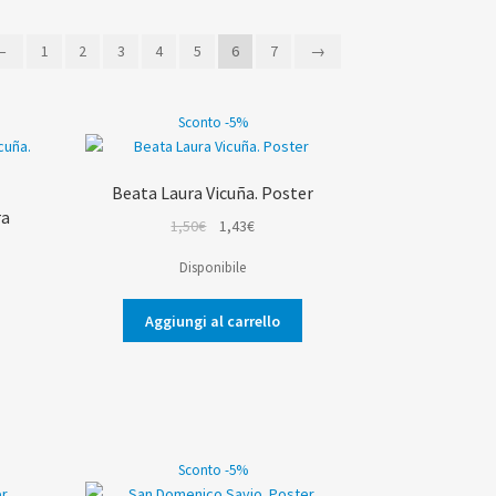
←
1
2
3
4
5
6
7
→
Sconto -5%
Beata Laura Vicuña. Poster
ra
Il
Il
1,50
€
1,43
€
prezzo
prezzo
Disponibile
originale
attuale
era:
è:
Aggiungi al carrello
1,50€.
1,43€.
Sconto -5%