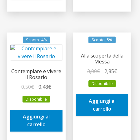
Sconto -4%
Sconto -5%
Alla scoperta della
Messa
Il
Il
3,00
€
2,85
€
Contemplare e vivere
il Rosario
prezzo
prezzo
Disponibile
Il
Il
originale
attuale
0,50
€
0,48
€
prezzo
prezzo
era:
è:
Disponibile
Aggiungi al
originale
attuale
3,00€.
2,85€.
carrello
era:
è:
Aggiungi al
0,50€.
0,48€.
carrello