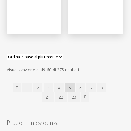
Ordina
Visualizzazione di 49-60 di 275 risultati
in
base
1
2
3
4
5
6
7
8
…
al
più
21
22
23
recente
Prodotti in evidenza