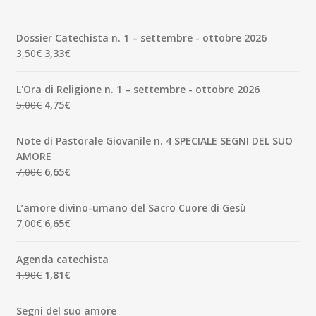
Dossier Catechista n. 1 – settembre - ottobre 2026
Il
Il
3,50
€
3,33
€
prezzo
prezzo
originale
attuale
L'Ora di Religione n. 1 – settembre - ottobre 2026
era:
è:
Il
Il
5,00
€
4,75
€
3,50€.
3,33€.
prezzo
prezzo
originale
attuale
Note di Pastorale Giovanile n. 4 SPECIALE SEGNI DEL SUO
era:
è:
AMORE
5,00€.
4,75€.
Il
Il
7,00
€
6,65
€
prezzo
prezzo
originale
attuale
L’amore divino-umano del Sacro Cuore di Gesù
era:
è:
Il
Il
7,00
€
6,65
€
7,00€.
6,65€.
prezzo
prezzo
originale
attuale
Agenda catechista
era:
è:
Il
Il
1,90
€
1,81
€
7,00€.
6,65€.
prezzo
prezzo
originale
attuale
Segni del suo amore