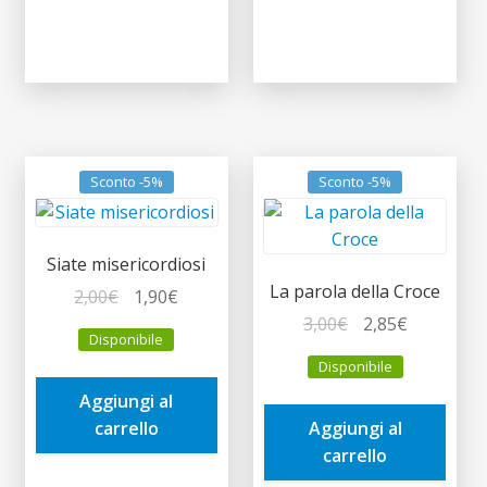
Sconto -5%
Sconto -5%
Siate misericordiosi
La parola della Croce
Il
Il
2,00
€
1,90
€
prezzo
prezzo
Il
Il
3,00
€
2,85
€
Disponibile
originale
attuale
prezzo
prezzo
Disponibile
era:
è:
originale
attuale
Aggiungi al
2,00€.
1,90€.
era:
è:
carrello
Aggiungi al
3,00€.
2,85€.
carrello