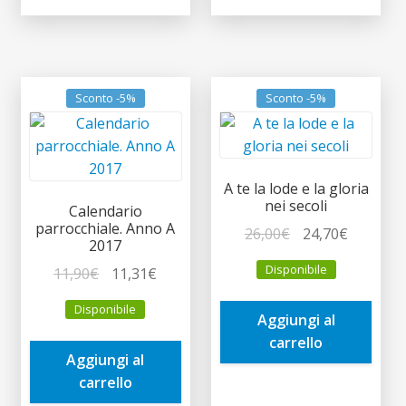
Sconto -5%
Sconto -5%
A te la lode e la gloria
nei secoli
Calendario
parrocchiale. Anno A
Il
Il
26,00
€
24,70
€
2017
prezzo
prezzo
Disponibile
Il
Il
11,90
€
11,31
€
originale
attuale
prezzo
prezzo
era:
è:
Disponibile
originale
attuale
Aggiungi al
26,00€.
24,70€.
era:
è:
carrello
Aggiungi al
11,90€.
11,31€.
carrello