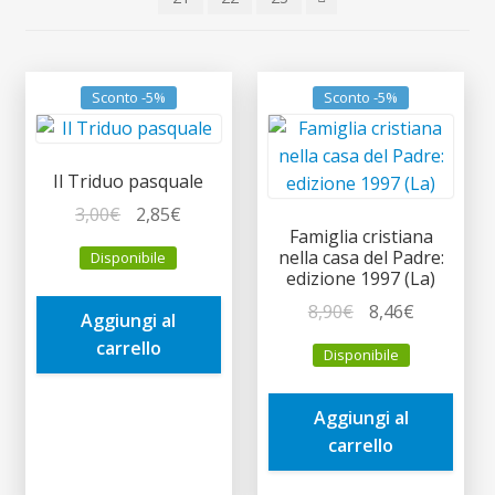
child
recente
Sconto -5%
Sconto -5%
Il Triduo pasquale
Il
Il
3,00
€
2,85
€
Famiglia cristiana
prezzo
prezzo
nella casa del Padre:
Disponibile
originale
attuale
edizione 1997 (La)
era:
è:
Il
Il
8,90
€
8,46
€
Aggiungi al
3,00€.
2,85€.
prezzo
prezzo
carrello
Disponibile
originale
attuale
era:
è:
Aggiungi al
8,90€.
8,46€.
carrello