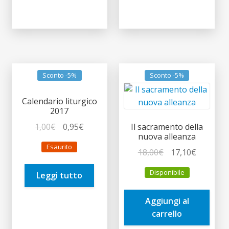
Sconto -5%
Sconto -5%
Calendario liturgico
2017
Il
Il
1,00
€
0,95
€
Il sacramento della
nuova alleanza
prezzo
prezzo
Esaurito
originale
attuale
Il
Il
18,00
€
17,10
€
era:
è:
prezzo
prezzo
Disponibile
Leggi tutto
1,00€.
0,95€.
originale
attuale
era:
è:
Aggiungi al
18,00€.
17,10€.
carrello