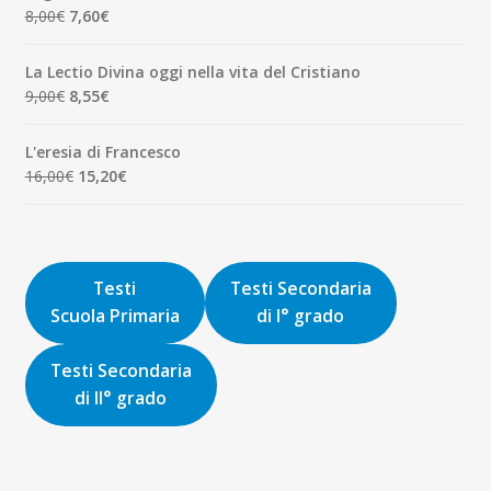
era:
è:
Il
Il
8,00
€
7,60
€
1,90€.
1,81€.
prezzo
prezzo
originale
attuale
La Lectio Divina oggi nella vita del Cristiano
era:
è:
Il
Il
9,00
€
8,55
€
8,00€.
7,60€.
prezzo
prezzo
originale
attuale
L'eresia di Francesco
era:
è:
Il
Il
16,00
€
15,20
€
9,00€.
8,55€.
prezzo
prezzo
originale
attuale
era:
è:
16,00€.
15,20€.
Testi
Testi Secondaria
Scuola Primaria
di I° grado
Testi Secondaria
di II° grado