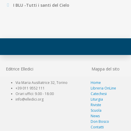
I BLU -Tutti i santi del Cielo
Editrice Elledici
Mappa del sito
Via Maria Ausiliatrice 32, Torino
Home
+39 011 9552 111
Libreria OnLine
Orari uffici: 9.00 - 18:00
Catechesi
info@elledici.org
Liturgia
Riviste
Scuola
News
Don Bosco
Contatti