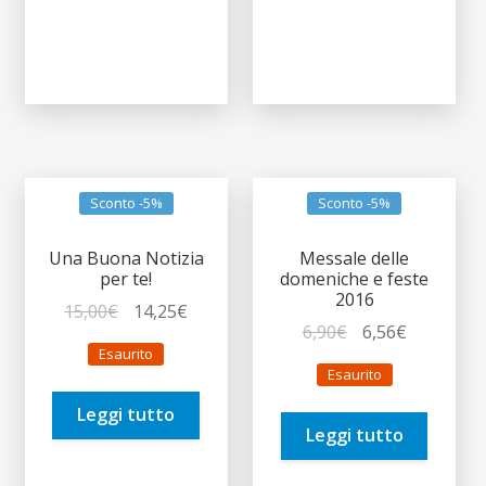
Sconto -5%
Sconto -5%
Una Buona Notizia
Messale delle
per te!
domeniche e feste
2016
Il
Il
15,00
€
14,25
€
Il
Il
6,90
€
6,56
€
prezzo
prezzo
Esaurito
prezzo
prezzo
originale
attuale
Esaurito
originale
attuale
era:
è:
era:
è:
Leggi tutto
15,00€.
14,25€.
Leggi tutto
6,90€.
6,56€.