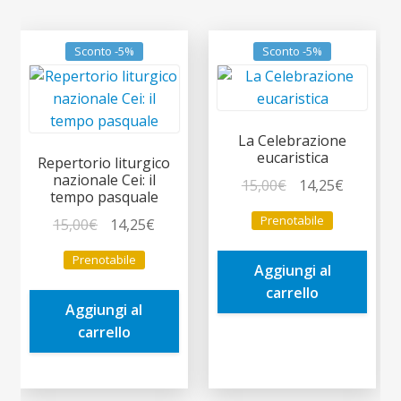
Sconto -5%
Sconto -5%
La Celebrazione
eucaristica
Repertorio liturgico
nazionale Cei: il
Il
Il
15,00
€
14,25
€
tempo pasquale
prezzo
prezzo
Prenotabile
Il
Il
15,00
€
14,25
€
originale
attuale
prezzo
prezzo
era:
è:
Prenotabile
originale
attuale
Aggiungi al
15,00€.
14,25€.
era:
è:
carrello
Aggiungi al
15,00€.
14,25€.
carrello