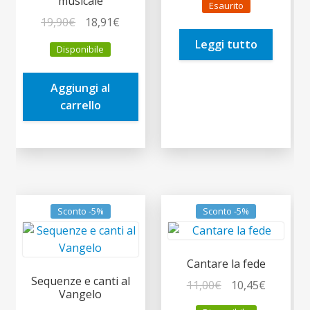
musicale
Esaurito
originale
attuale
Il
Il
19,90
€
18,91
€
era:
è:
prezzo
prezzo
Leggi tutto
12,90€.
12,26€.
Disponibile
originale
attuale
era:
è:
Aggiungi al
19,90€.
18,91€.
carrello
Sconto -5%
Sconto -5%
Cantare la fede
Sequenze e canti al
Il
Il
11,00
€
10,45
€
Vangelo
prezzo
prezzo