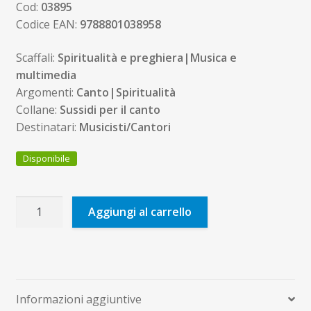
Cod:
03895
Codice EAN:
9788801038958
Scaffali:
Spiritualità e preghiera|Musica e
multimedia
Argomenti:
Canto|Spiritualità
Collane:
Sussidi per il canto
Destinatari:
Musicisti/Cantori
Disponibile
Spirituals.
Aggiungi al carrello
In
italiano.
Vol.
2:
Partitura
Informazioni aggiuntive
quantità