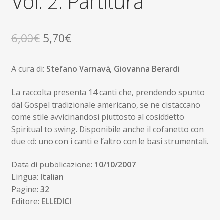
Vol. 2: Partitura
Il
Il
6,00
€
5,70
€
prezzo
prezzo
A cura di:
Stefano Varnavà, Giovanna Berardi
originale
attuale
era:
è:
La raccolta presenta 14 canti che, prendendo spunto
dal Gospel tradizionale americano, se ne distaccano
6,00€.
5,70€.
come stile avvicinandosi piuttosto al cosiddetto
Spiritual to swing. Disponibile anche il cofanetto con
due cd: uno con i canti e l’altro con le basi strumentali.
Data di pubblicazione:
10/10/2007
Lingua:
Italian
Pagine:
32
Editore:
ELLEDICI