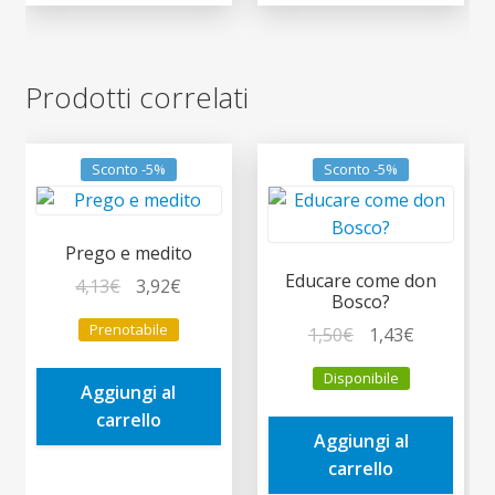
Prodotti correlati
Sconto -5%
Sconto -5%
Prego e medito
Educare come don
Il
Il
4,13
€
3,92
€
Bosco?
prezzo
prezzo
Prenotabile
Il
Il
1,50
€
1,43
€
originale
attuale
prezzo
prezzo
era:
è:
Disponibile
originale
attuale
Aggiungi al
4,13€.
3,92€.
era:
è:
carrello
Aggiungi al
1,50€.
1,43€.
carrello