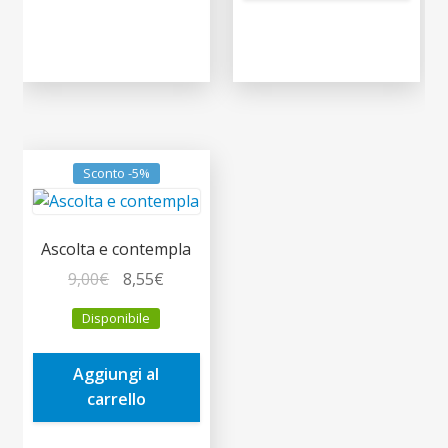
Sconto -5%
Ascolta e contempla
Il
Il
9,00
€
8,55
€
prezzo
prezzo
Disponibile
originale
attuale
era:
è:
Aggiungi al
9,00€.
8,55€.
carrello