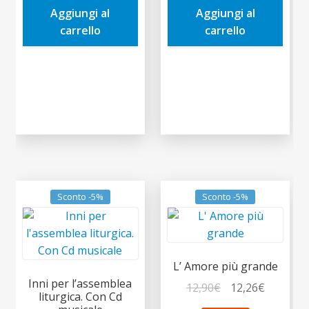
Aggiungi al
Aggiungi al
12,00€.
11,40€.
12,00€.
11,40€.
carrello
carrello
Sconto -5%
Sconto -5%
L’ Amore più grande
Inni per l’assemblea
Il
Il
12,90
€
12,26
€
liturgica. Con Cd
prezzo
prezzo