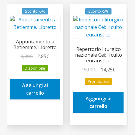
Sconto -5%
Sconto -5%
Appuntamento a
Betlemme. Libretto
Repertorio liturgico
nazionale Cei: il culto
Il
Il
3,00
€
2,85
€
eucaristico
prezzo
prezzo
Disponibile
Il
Il
15,00
€
14,25
€
originale
attuale
prezzo
prezzo
era:
è:
Prenotabile
originale
attuale
Aggiungi al
3,00€.
2,85€.
era:
è:
carrello
Aggiungi al
15,00€.
14,25€.
carrello