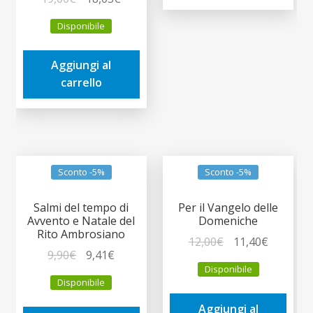
prezzo
prezzo
Disponibile
originale
attuale
era:
è:
Aggiungi al
19,00€.
18,05€.
carrello
Sconto -5%
Sconto -5%
Salmi del tempo di
Per il Vangelo delle
Avvento e Natale del
Domeniche
Rito Ambrosiano
Il
Il
12,00
€
11,40
€
Il
Il
9,90
€
9,41
€
prezzo
prezzo
Disponibile
prezzo
prezzo
originale
attuale
Disponibile
originale
attuale
era:
è:
era:
è:
Aggiungi al
12,00€.
11,40€.