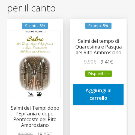
per il canto
Sconto -5%
Sconto -5%
Salmi del tempo di
Quaresima e Pasqua
del Rito Ambrosiano
Il
Il
9,90
€
9,41
€
prezzo
prezzo
Disponibile
originale
attuale
era:
è:
Aggiungi al
9,90€.
9,41€.
carrello
Salmi dei Tempi dopo
l’Epifania e dopo
Pentecoste del Rito
Ambrosiano
Il
Il
19,00
€
18,05
€