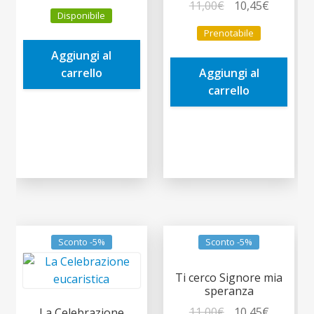
prezzo
prezzo
Il
Il
11,00
€
10,45
€
Disponibile
originale
attuale
prezzo
prezzo
Prenotabile
era:
è:
originale
attuale
Aggiungi al
11,00€.
10,45€.
era:
è:
carrello
Aggiungi al
11,00€.
10,45€.
carrello
Sconto -5%
Sconto -5%
Ti cerco Signore mia
speranza
Il
Il
11,00
€
10,45
€
La Celebrazione