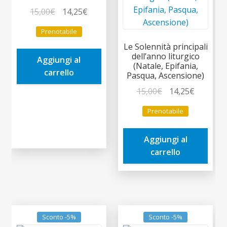
Il
Il
15,00
€
14,25
€
prezzo
prezzo
Prenotabile
originale
attuale
Le Solennità principali
era:
è:
dell’anno liturgico
Aggiungi al
15,00€.
14,25€.
(Natale, Epifania,
carrello
Pasqua, Ascensione)
Il
Il
15,00
€
14,25
€
prezzo
prezzo
Prenotabile
originale
attuale
era:
è:
Aggiungi al
15,00€.
14,25€.
carrello
Sconto -5%
Sconto -5%