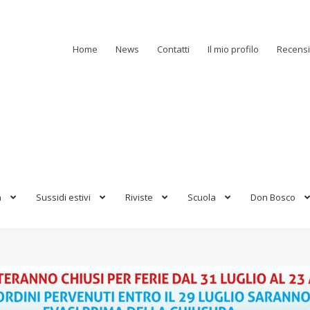
Home
News
Contatti
Il mio profilo
Recensi
a
Sussidi estivi
Riviste
Scuola
Don Bosco