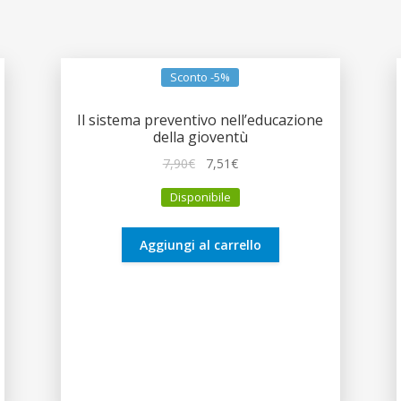
Sconto -5%
Il sistema preventivo nell’educazione
della gioventù
Il
Il
7,90
€
7,51
€
prezzo
prezzo
Disponibile
originale
attuale
era:
è:
7,90€.
7,51€.
Aggiungi al carrello