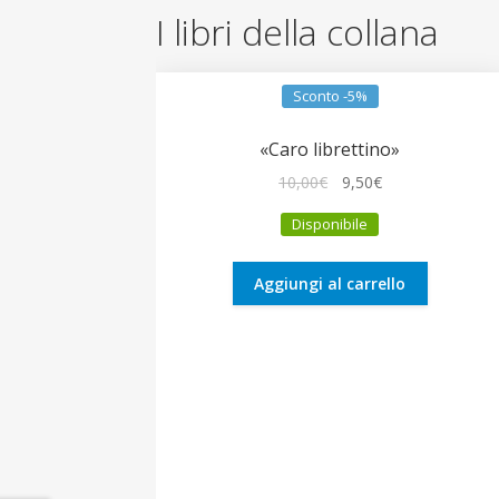
I libri della collana
Sconto -5%
«Caro librettino»
Il
Il
10,00
€
9,50
€
prezzo
prezzo
Disponibile
originale
attuale
era:
è:
10,00€.
9,50€.
Aggiungi al carrello