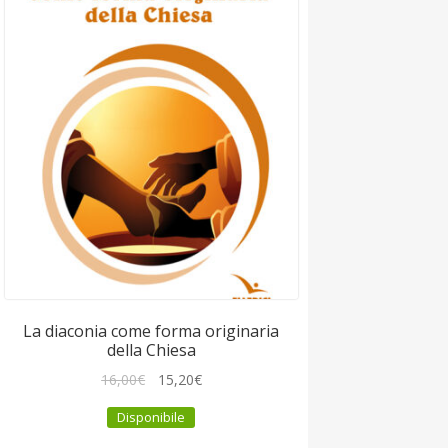
La diaconia come forma originaria
della Chiesa
Il
Il
16,00
€
15,20
€
prezzo
prezzo
Disponibile
originale
attuale
era:
è: