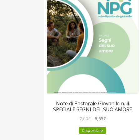
Note di Pastorale Giovanile n. 4
SPECIALE SEGNI DEL SUO AMORE
Il
Il
7,00
€
6,65
€
prezzo
prezzo
Disponibile
originale
attuale
era:
è: