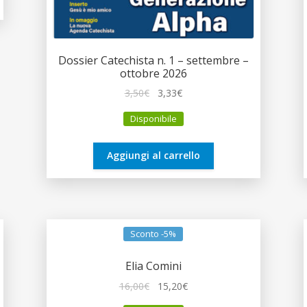
Dossier Catechista n. 1 – settembre –
ottobre 2026
Il
Il
3,50
€
3,33
€
prezzo
prezzo
Disponibile
originale
attuale
era:
è:
3,50€.
3,33€.
Aggiungi al carrello
Sconto -5%
Elia Comini
Il
Il
16,00
€
15,20
€
prezzo
prezzo