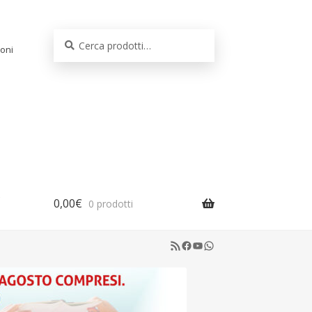
Cerca:
Cerca
oni
0,00
€
0 prodotti
RSS Feed
Facebook
YouTube
WhatsApp