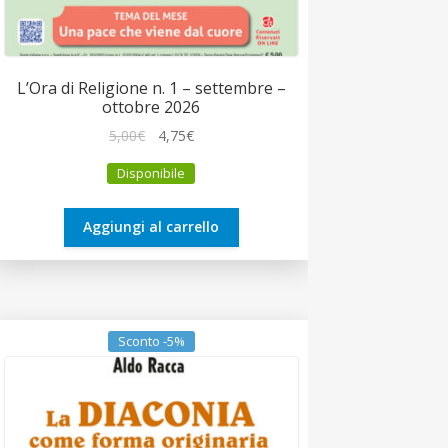
L’Ora di Religione n. 1 – settembre –
ottobre 2026
Il
Il
5,00
€
4,75
€
prezzo
prezzo
Disponibile
originale
attuale
era:
è:
5,00€.
4,75€.
Aggiungi al carrello
Sconto -5%