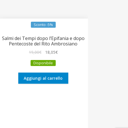
Sconto -5%
Salmi dei Tempi dopo l’Epifania e dopo
Pentecoste del Rito Ambrosiano
Il
Il
19,00
€
18,05
€
prezzo
prezzo
Disponibile
originale
attuale
era:
è:
19,00€.
18,05€.
Aggiungi al carrello