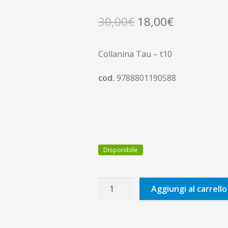
Il
Il
30,00
€
18,00
€
prezzo
prezzo
Collanina Tau – t10
originale
attuale
era:
è:
cod.
9788801190588
30,00€.
18,00€.
Disponibile
Collanina
Aggiungi al carrello
09
quantità