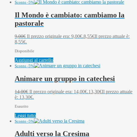
Sconto -5%
Il Mondo è cambiato: cambiamo la
pastorale
9,00
€
Il prezzo originale era: 9,00€.
8,55
€
Il prezzo attuale è:
8,55€.
Disponibile
Aggiungi al carrello
Sconto -5%
Animare un gruppo in catechesi
14,00
€
Il prezzo originale era: 14,00€.
13,30
€
Il prezzo attuale
è: 13,30€.
Esaurito
Leggi tutto
Sconto -5%
Adulti verso la Cresima