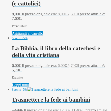
(e cattolici)
8,00
€
Il prezzo originale era: 8,00€.
7,60
€
Il prezzo attuale è:
7,60€.
Prenotabile
Aggiungi al carrello
Sconto -5%
La Bibbia, il libro della catechesi e
della vita cristiana
6,00
€
Il prezzo originale era: 6,00€.
5,70
€
Il prezzo attuale è:
5,70€.
Esaurito
Leggi tutto
Sconto -5%
Trasmettere la fede ai bambini
12,00
€
Il prezzo originale era: 12,00€.
11,40
€
Il prezzo attuale