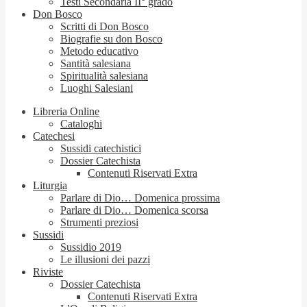
Testi Secondaria II° grado
Don Bosco
Scritti di Don Bosco
Biografie su don Bosco
Metodo educativo
Santità salesiana
Spiritualità salesiana
Luoghi Salesiani
Libreria Online
Cataloghi
Catechesi
Sussidi catechistici
Dossier Catechista
Contenuti Riservati Extra
Liturgia
Parlare di Dio… Domenica prossima
Parlare di Dio… Domenica scorsa
Strumenti preziosi
Sussidi
Sussidio 2019
Le illusioni dei pazzi
Riviste
Dossier Catechista
Contenuti Riservati Extra