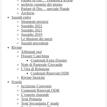
Parlare di Dio… Domenica scorsa
archivio vangelo del giorno
Parlare di Dio… speciale Natale
Archivio
Sussidi estivi
Strumenti preziosi
Sussidio 2022
Sussidio 2021
Sussidio 2019
Le illusioni dei pazzi
Sussidi precedenti
Riviste
Abbonati ora!
Dossier Catechista
Contenuti Extra Dossier
Note di Pastorale Giovanile
L’Ora di Religione
Contenuti Riservati ODR
Riviste Storiche
Scuola
Iscrizione Convegni
Contenuti Riservati ODR
L’esperto risponde
Testi Primaria
Testi Secondaria I° grado