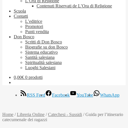
L’Ora di Religione
Contenuti Riservati de L’Ora di Religione
Scuola
Contatti
L’editrice
Promotori
Punti vendita
Don Bosco
Scritti di Don Bosco
Biografie su don Bosco
Sistema educativo
Santità salesiana
Spiritualità salesiana
Luoghi Salesiani
0,00
€
0 prodotti
RSS Feed
Facebook
YouTube
WhatsApp
Home
/
Libreria Online
/
Catechesi - Sussidi
/
Guida per l’itinerario
catecumenale dei ragazzi