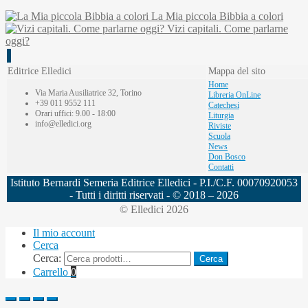
La Mia piccola Bibbia a colori
Vizi capitali. Come parlarne
oggi?
Editrice Elledici
Mappa del sito
Home
Via Maria Ausiliatrice 32, Torino
Libreria OnLine
+39 011 9552 111
Catechesi
Orari uffici: 9.00 - 18:00
Liturgia
info@elledici.org
Riviste
Scuola
News
Don Bosco
Contatti
Istituto Bernardi Semeria Editrice Elledici - P.I./C.F. 00070920053
- Tutti i diritti riservati - © 2018 – 2026
© Elledici 2026
Il mio account
Cerca
Cerca:
Cerca
Carrello
0