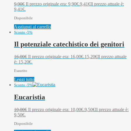
9,90
€
Il prezzo originale era: 9,90€.
9,41
€
Il prezzo attuale è:
9,41€.
Disponibile
Aggiungi al carrello
Sconto -5%
Il potenziale catechistico dei genitori
16,00
€
Il prezzo originale era: 16,00€.
15,20
€
Il prezzo attuale
è: 15,20€.
Esaurito
Leggi tutto
Sconto -5%
Eucaristia
10,00
€
Il prezzo originale era: 10,00€.
9,50
€
Il prezzo attuale è:
9,50€.
Disponibile