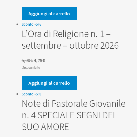
originale
attuale
era:
è:
Aggiungi al carrello
3,50€.
3,33€.
Sconto -5%
L’Ora di Religione n. 1 –
settembre – ottobre 2026
Il
Il
5,00
€
4,75
€
prezzo
prezzo
Disponibile
originale
attuale
era:
è:
Aggiungi al carrello
5,00€.
4,75€.
Sconto -5%
Note di Pastorale Giovanile
n. 4 SPECIALE SEGNI DEL
SUO AMORE