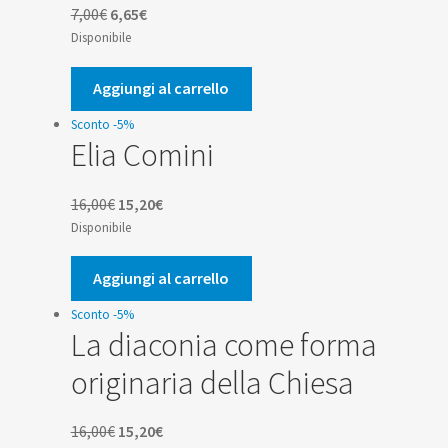
Il
Il
7,00
€
6,65
€
prezzo
prezzo
Disponibile
originale
attuale
era:
è:
Aggiungi al carrello
7,00€.
6,65€.
Sconto -5%
Elia Comini
Il
Il
16,00
€
15,20
€
prezzo
prezzo
Disponibile
originale
attuale
era:
è:
Aggiungi al carrello
16,00€.
15,20€.
Sconto -5%
La diaconia come forma
originaria della Chiesa
Il
Il
16,00
€
15,20
€