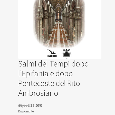
Salmi dei Tempi dopo
l’Epifania e dopo
Pentecoste del Rito
Ambrosiano
Il
Il
19,00
€
18,05
€
prezzo
prezzo
Disponibile