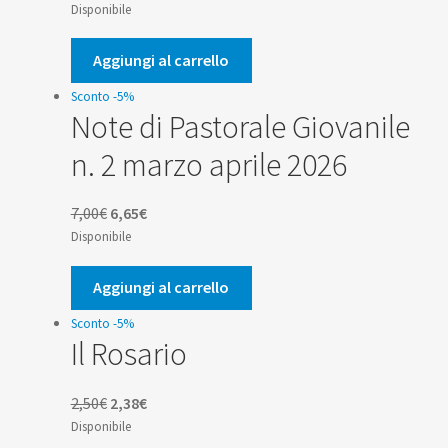
prezzo
prezzo
Disponibile
originale
attuale
era:
è:
Aggiungi al carrello
14,00€.
13,30€.
Sconto -5%
Note di Pastorale Giovanile
n. 2 marzo aprile 2026
Il
Il
7,00
€
6,65
€
prezzo
prezzo
Disponibile
originale
attuale
era:
è:
Aggiungi al carrello
7,00€.
6,65€.
Sconto -5%
Il Rosario
Il
Il
2,50
€
2,38
€
prezzo
prezzo
Disponibile