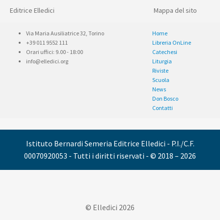
Editrice Elledici
Mappa del sito
Via Maria Ausiliatrice 32, Torino
Home
+39 011 9552 111
Libreria OnLine
Orari uffici: 9.00 - 18:00
Catechesi
info@elledici.org
Liturgia
Riviste
Scuola
News
Don Bosco
Contatti
Istituto Bernardi Semeria Editrice Elledici - P.I./C.F.
00070920053 - Tutti i diritti riservati - © 2018 – 2026
© Elledici 2026