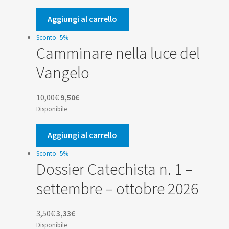
originale
attuale
era:
è:
Aggiungi al carrello
19,00€.
18,05€.
Sconto -5%
Camminare nella luce del
Vangelo
Il
Il
10,00
€
9,50
€
prezzo
prezzo
Disponibile
originale
attuale
era:
è:
Aggiungi al carrello
10,00€.
9,50€.
Sconto -5%
Dossier Catechista n. 1 –
settembre – ottobre 2026
Il
Il
3,50
€
3,33
€
prezzo
prezzo
Disponibile