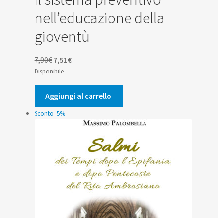
nell’educazione della
gioventù
Il
Il
7,90
€
7,51
€
prezzo
prezzo
Disponibile
originale
attuale
era:
è:
Aggiungi al carrello
7,90€.
7,51€.
Sconto -5%