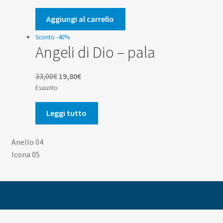
originale
attuale
era:
è:
Aggiungi al carrello
36,00€.
21,60€.
Sconto -40%
Angeli di Dio – pala
Il
Il
33,00
€
19,80
€
prezzo
prezzo
Esaurito
originale
attuale
era:
è:
Leggi tutto
33,00€.
19,80€.
Anello 04
Icona 05