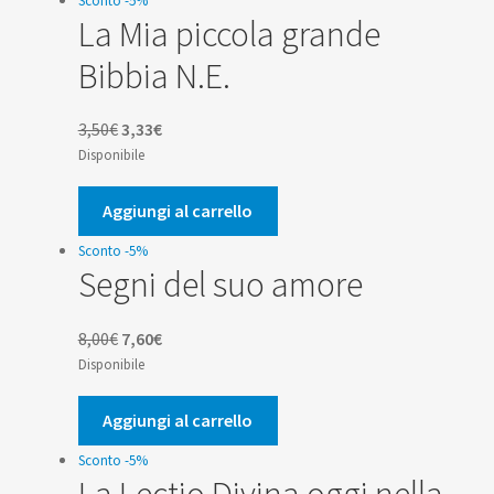
Sconto -5%
La Mia piccola grande
Bibbia N.E.
Il
Il
3,50
€
3,33
€
prezzo
prezzo
Disponibile
originale
attuale
era:
è:
Aggiungi al carrello
3,50€.
3,33€.
Sconto -5%
Segni del suo amore
Il
Il
8,00
€
7,60
€
prezzo
prezzo
Disponibile
originale
attuale
era:
è:
Aggiungi al carrello
8,00€.
7,60€.
Sconto -5%
La Lectio Divina oggi nella