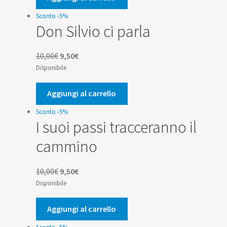
1,90€.
1,81€.
Sconto -5%
Don Silvio ci parla
Il
Il
10,00
€
9,50
€
prezzo
prezzo
Disponibile
originale
attuale
era:
è:
Aggiungi al carrello
10,00€.
9,50€.
Sconto -5%
I suoi passi tracceranno il
cammino
Il
Il
10,00
€
9,50
€
prezzo
prezzo
Disponibile
originale
attuale
era:
è:
Aggiungi al carrello
10,00€.
9,50€.