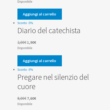
prezzo
prezzo
Disponibile
originale
attuale
era:
è:
Aggiungi al carrello
16,00€.
15,20€.
Sconto -5%
Diario del catechista
Il
Il
2,00
€
1,90
€
prezzo
prezzo
Disponibile
originale
attuale
era:
è:
Aggiungi al carrello
2,00€.
1,90€.
Sconto -5%
Pregare nel silenzio del
cuore
Il
Il
8,00
€
7,60
€
prezzo
prezzo
Disponibile