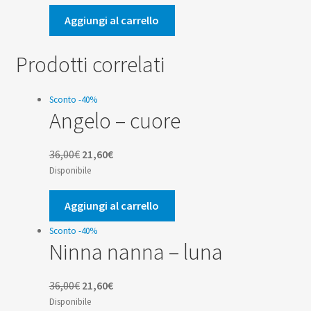
originale
attuale
era:
è:
Aggiungi al carrello
2,50€.
2,38€.
Prodotti correlati
Sconto -40%
Angelo – cuore
Il
Il
36,00
€
21,60
€
prezzo
prezzo
Disponibile
originale
attuale
era:
è:
Aggiungi al carrello
36,00€.
21,60€.
Sconto -40%
Ninna nanna – luna
Il
Il
36,00
€
21,60
€
prezzo
prezzo
Disponibile