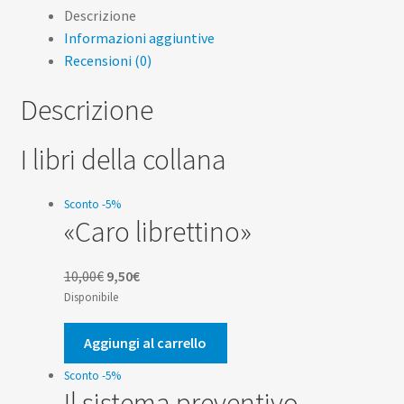
Descrizione
Informazioni aggiuntive
Recensioni (0)
Descrizione
I libri della collana
Sconto -5%
«Caro librettino»
Il
Il
10,00
€
9,50
€
prezzo
prezzo
Disponibile
originale
attuale
era:
è:
Aggiungi al carrello
10,00€.
9,50€.
Sconto -5%
Il sistema preventivo