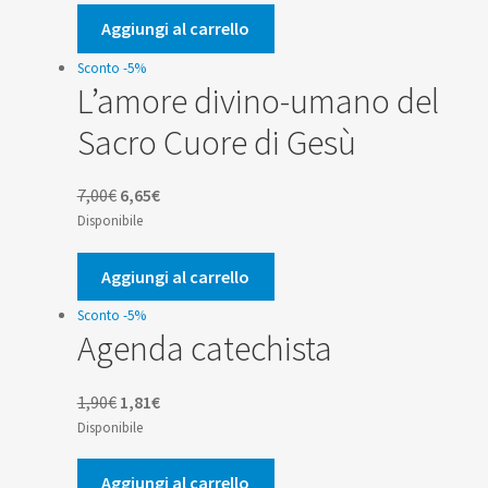
originale
attuale
era:
è:
Aggiungi al carrello
8,00€.
7,60€.
Sconto -5%
L’amore divino-umano del
Sacro Cuore di Gesù
Il
Il
7,00
€
6,65
€
prezzo
prezzo
Disponibile
originale
attuale
era:
è:
Aggiungi al carrello
7,00€.
6,65€.
Sconto -5%
Agenda catechista
Il
Il
1,90
€
1,81
€
prezzo
prezzo
Disponibile
originale
attuale
era:
è:
Aggiungi al carrello