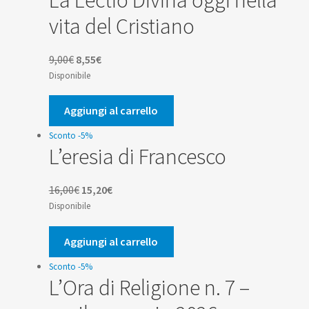
vita del Cristiano
Il
Il
9,00
€
8,55
€
prezzo
prezzo
Disponibile
originale
attuale
era:
è:
Aggiungi al carrello
9,00€.
8,55€.
Sconto -5%
L’eresia di Francesco
Il
Il
16,00
€
15,20
€
prezzo
prezzo
Disponibile
originale
attuale
era:
è:
Aggiungi al carrello
16,00€.
15,20€.
Sconto -5%
L’Ora di Religione n. 7 –