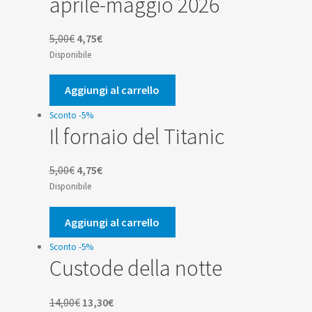
aprile-maggio 2026
Il
Il
5,00
€
4,75
€
prezzo
prezzo
Disponibile
originale
attuale
era:
è:
Aggiungi al carrello
5,00€.
4,75€.
Sconto -5%
Il fornaio del Titanic
Il
Il
5,00
€
4,75
€
prezzo
prezzo
Disponibile
originale
attuale
era:
è:
Aggiungi al carrello
5,00€.
4,75€.
Sconto -5%
Custode della notte
Il
Il
14,00
€
13,30
€