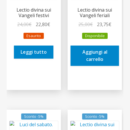
Lectio divina sui
Lectio divina sui
Vangeli festivi
Vangeli feriali
Il
Il
Il
Il
24,00
€
22,80
€
25,00
€
23,75
€
prezzo
prezzo
prezzo
prezzo
Esaurito
Disponibile
originale
attuale
originale
attuale
era:
è:
era:
è:
Leggi tutto
Aggiungi al
24,00€.
22,80€.
25,00€.
23,75€.
carrello
Sconto -5%
Sconto -5%