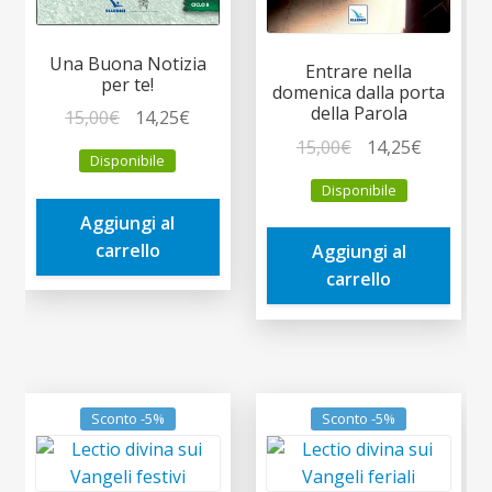
Una Buona Notizia
Entrare nella
per te!
domenica dalla porta
della Parola
Il
Il
15,00
€
14,25
€
prezzo
prezzo
Il
Il
15,00
€
14,25
€
Disponibile
originale
attuale
prezzo
prezzo
Disponibile
era:
è:
originale
attuale
Aggiungi al
15,00€.
14,25€.
era:
è:
carrello
Aggiungi al
15,00€.
14,25€.
carrello
Sconto -5%
Sconto -5%