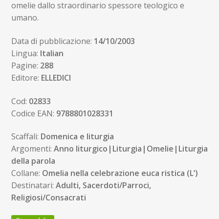
omelie dallo straordinario spessore teologico e
umano.
Data di pubblicazione:
14/10/2003
Lingua:
Italian
Pagine:
288
Editore:
ELLEDICI
Cod:
02833
Codice EAN:
9788801028331
Scaffali:
Domenica e liturgia
Argomenti:
Anno liturgico|Liturgia|Omelie|Liturgia
della parola
Collane:
Omelia nella celebrazione euca ristica (L’)
Destinatari:
Adulti, Sacerdoti/Parroci,
Religiosi/Consacrati