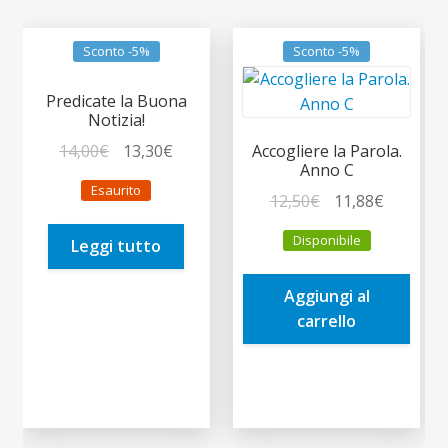
Sconto -5%
Sconto -5%
Predicate la Buona
Notizia!
Il
Il
14,00
€
13,30
€
Accogliere la Parola.
Anno C
prezzo
prezzo
Esaurito
originale
attuale
Il
Il
12,50
€
11,88
€
era:
è:
prezzo
prezzo
Disponibile
Leggi tutto
14,00€.
13,30€.
originale
attuale
era:
è:
Aggiungi al
12,50€.
11,88€.
carrello