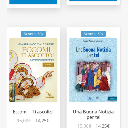
Sconto -5%
Sconto -5%
Eccomi… Ti ascolto!
Una Buona Notizia
per te!
Il
Il
15,00
€
14,25
€
Il
Il
15,00
€
14,25
€
prezzo
prezzo