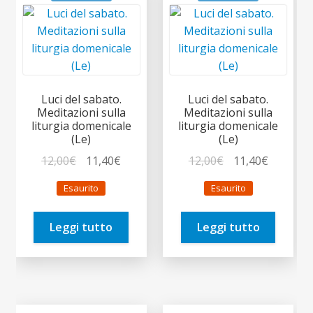
Luci del sabato.
Luci del sabato.
Meditazioni sulla
Meditazioni sulla
liturgia domenicale
liturgia domenicale
(Le)
(Le)
Il
Il
Il
Il
12,00
€
11,40
€
12,00
€
11,40
€
prezzo
prezzo
prezzo
prezzo
Esaurito
Esaurito
originale
attuale
originale
attuale
era:
è:
era:
è:
Leggi tutto
Leggi tutto
12,00€.
11,40€.
12,00€.
11,40€.