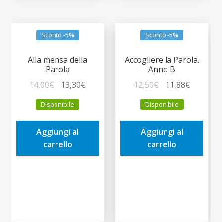
Sconto -5%
Sconto -5%
Alla mensa della
Accogliere la Parola.
Parola
Anno B
Il
Il
Il
Il
14,00
€
13,30
€
12,50
€
11,88
€
prezzo
prezzo
prezzo
prezzo
Disponibile
Disponibile
originale
attuale
originale
attuale
era:
è:
era:
è:
Aggiungi al
Aggiungi al
14,00€.
13,30€.
12,50€.
11,88€.
carrello
carrello