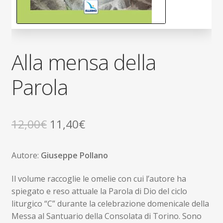
Alla mensa della
Parola
Il
Il
12,00
€
11,40
€
prezzo
prezzo
Autore:
Giuseppe Pollano
originale
attuale
era:
è:
Il volume raccoglie le omelie con cui l’autore ha
spiegato e reso attuale la Parola di Dio del ciclo
12,00€.
11,40€.
liturgico “C” durante la celebrazione domenicale della
Messa al Santuario della Consolata di Torino. Sono