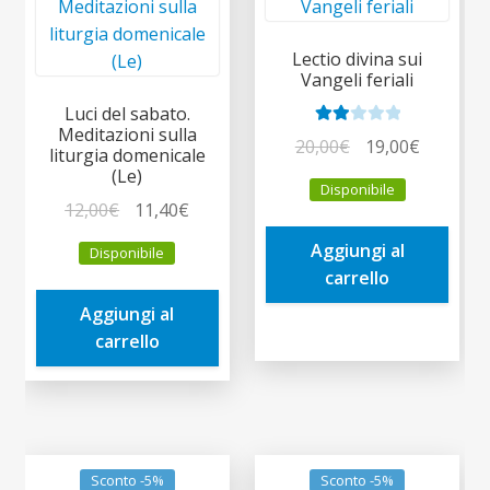
Lectio divina sui
Vangeli feriali
Luci del sabato.
Meditazioni sulla
Valut
Il
Il
20,00
€
19,00
€
liturgia domenicale
ato
prezzo
prezzo
(Le)
2.00
Disponibile
originale
attuale
Il
Il
12,00
€
11,40
€
su 5
era:
è:
prezzo
prezzo
Aggiungi al
Disponibile
20,00€.
19,00€.
originale
attuale
carrello
era:
è:
Aggiungi al
12,00€.
11,40€.
carrello
Sconto -5%
Sconto -5%