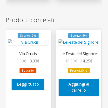
Prodotti correlati
Sconto -5%
Sconto -5%
Via Crucis
Le Feste del Signore
Il
Il
Il
Il
3,50
€
3,33
€
15,00
€
14,25
€
prezzo
prezzo
prezzo
prezzo
Esaurito
Prenotabile
originale
attuale
originale
attuale
era:
è:
era:
è:
Leggi tutto
Aggiungi al
3,50€.
3,33€.
15,00€.
14,25€.
carrello