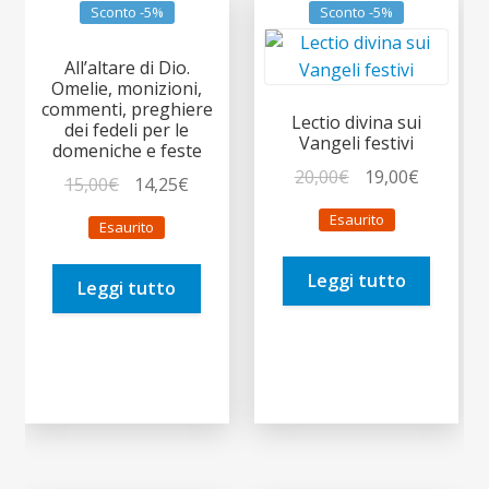
Sconto -5%
Sconto -5%
All’altare di Dio.
Omelie, monizioni,
commenti, preghiere
Lectio divina sui
dei fedeli per le
Vangeli festivi
domeniche e feste
Il
Il
20,00
€
19,00
€
Il
Il
15,00
€
14,25
€
prezzo
prezzo
prezzo
prezzo
Esaurito
Esaurito
originale
attuale
originale
attuale
era:
è:
era:
è:
Leggi tutto
20,00€.
19,00€.
Leggi tutto
15,00€.
14,25€.