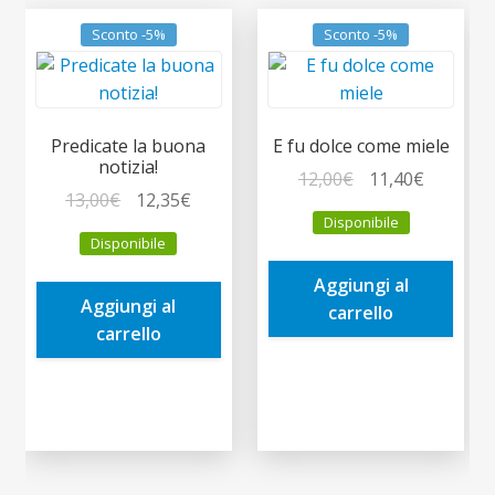
Sconto -5%
Sconto -5%
Predicate la buona
E fu dolce come miele
notizia!
Il
Il
12,00
€
11,40
€
Il
Il
13,00
€
12,35
€
prezzo
prezzo
Disponibile
prezzo
prezzo
originale
attuale
Disponibile
originale
attuale
era:
è:
era:
è:
Aggiungi al
12,00€.
11,40€.
Aggiungi al
13,00€.
12,35€.
carrello
carrello