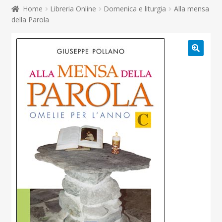
child
Home
Libreria Online
Domenica e liturgia
Alla mensa
Espandi
Contatti
della Parola
il
menu
Espandi
Don Bosco
child
il
menu
child