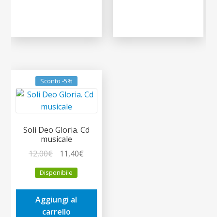
Sconto -5%
Soli Deo Gloria. Cd
musicale
Il
Il
12,00
€
11,40
€
prezzo
prezzo
Disponibile
originale
attuale
era:
è:
Aggiungi al
12,00€.
11,40€.
carrello