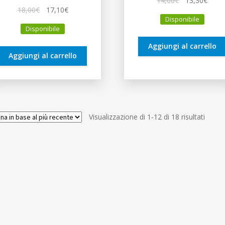
14,00
€
13,30
€
Il
Il
18,00
€
17,10
€
prezzo
prez
Disponibile
prezzo
prezzo
originale
attua
Disponibile
originale
attuale
era:
è:
era:
è:
14,00€.
13,30
Aggiungi al carrello
18,00€.
17,10€.
Aggiungi al carrello
Ordin
Visualizzazione di 1-12 di 18 risultati
in
base
al
più
recen