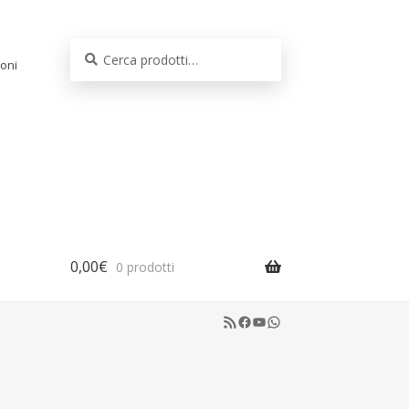
Cerca:
Cerca
oni
0,00
€
0 prodotti
RSS Feed
Facebook
YouTube
WhatsApp