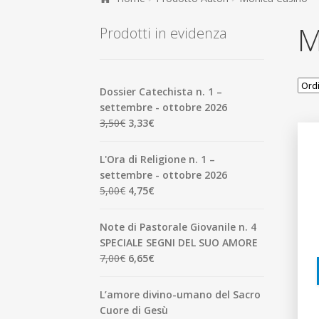
M
Prodotti in evidenza
Dossier Catechista n. 1 –
settembre - ottobre 2026
Il
Il
3,50
€
3,33
€
prezzo
prezzo
originale
attuale
L'Ora di Religione n. 1 –
era:
è:
settembre - ottobre 2026
3,50€.
3,33€.
Il
Il
5,00
€
4,75
€
prezzo
prezzo
originale
attuale
Note di Pastorale Giovanile n. 4
era:
è:
SPECIALE SEGNI DEL SUO AMORE
5,00€.
4,75€.
Il
Il
7,00
€
6,65
€
prezzo
prezzo
originale
attuale
L’amore divino-umano del Sacro
era:
è:
Cuore di Gesù