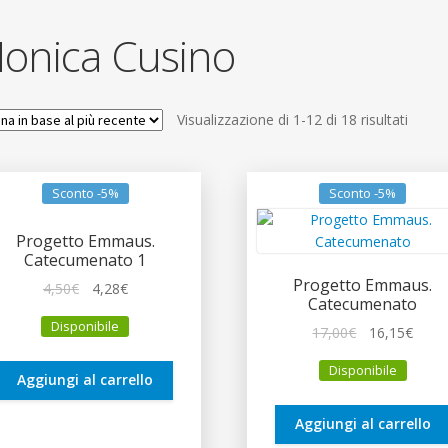
onica Cusino
Ordin
Visualizzazione di 1-12 di 18 risultati
in
base
al
Sconto -5%
Sconto -5%
più
recen
Progetto Emmaus.
Catecumenato 1
Progetto Emmaus.
Il
Il
4,50
€
4,28
€
Catecumenato
prezzo
prezzo
Disponibile
originale
attuale
Il
Il
17,00
€
16,15
€
era:
è:
prezzo
prez
Disponibile
4,50€.
4,28€.
originale
attua
Aggiungi al carrello
era:
è:
17,00€.
16,15
Aggiungi al carrello