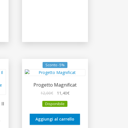
Sconto -5%
Progetto Magnificat
Il
Il
12,00
€
11,40
€
prezzo
prezzo
Il
Disponibile
originale
attuale
era:
è:
12,00€.
11,40€.
Aggiungi al carrello
a