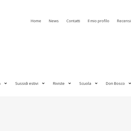
Home
News
Contatti
Il mio profilo
Recensi
a
Sussidi estivi
Riviste
Scuola
Don Bosco