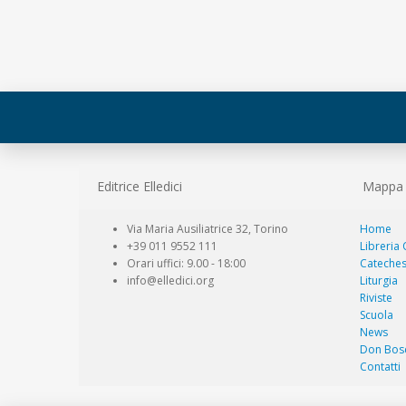
Editrice Elledici
Mappa d
Via Maria Ausiliatrice 32, Torino
Home
+39 011 9552 111
Libreria
Orari uffici: 9.00 - 18:00
Cateches
info@elledici.org
Liturgia
Riviste
Scuola
News
Don Bos
Contatti