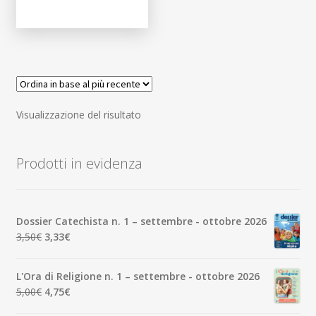
Visualizzazione del risultato
Prodotti in evidenza
Dossier Catechista n. 1 – settembre - ottobre 2026
Il
Il
3,50
€
3,33
€
prezzo
prezzo
originale
attuale
L'Ora di Religione n. 1 – settembre - ottobre 2026
era:
è:
Il
Il
5,00
€
4,75
€
3,50€.
3,33€.
prezzo
prezzo