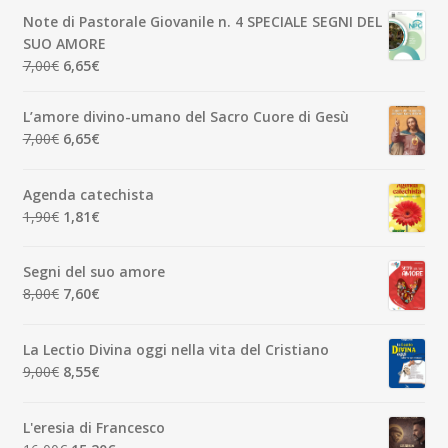
originale
attuale
Note di Pastorale Giovanile n. 4 SPECIALE SEGNI DEL
era:
è:
SUO AMORE
5,00€.
4,75€.
Il
Il
7,00
€
6,65
€
prezzo
prezzo
originale
attuale
L’amore divino-umano del Sacro Cuore di Gesù
era:
è:
Il
Il
7,00
€
6,65
€
7,00€.
6,65€.
prezzo
prezzo
originale
attuale
Agenda catechista
era:
è:
Il
Il
1,90
€
1,81
€
7,00€.
6,65€.
prezzo
prezzo
originale
attuale
Segni del suo amore
era:
è:
Il
Il
8,00
€
7,60
€
1,90€.
1,81€.
prezzo
prezzo
originale
attuale
La Lectio Divina oggi nella vita del Cristiano
era:
è:
Il
Il
9,00
€
8,55
€
8,00€.
7,60€.
prezzo
prezzo
originale
attuale
L'eresia di Francesco
era:
è: