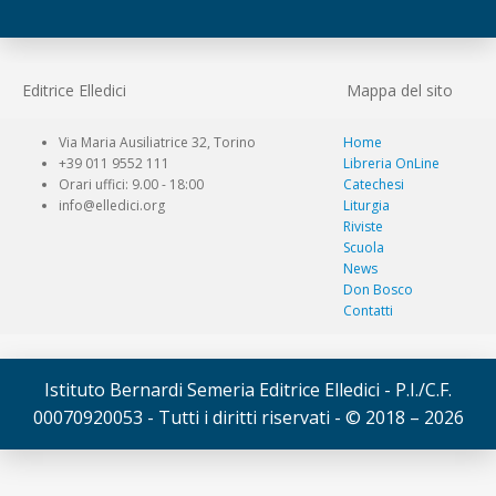
Editrice Elledici
Mappa del sito
Via Maria Ausiliatrice 32, Torino
Home
+39 011 9552 111
Libreria OnLine
Orari uffici: 9.00 - 18:00
Catechesi
info@elledici.org
Liturgia
Riviste
Scuola
News
Don Bosco
Contatti
Istituto Bernardi Semeria Editrice Elledici - P.I./C.F.
00070920053 - Tutti i diritti riservati - © 2018 – 2026