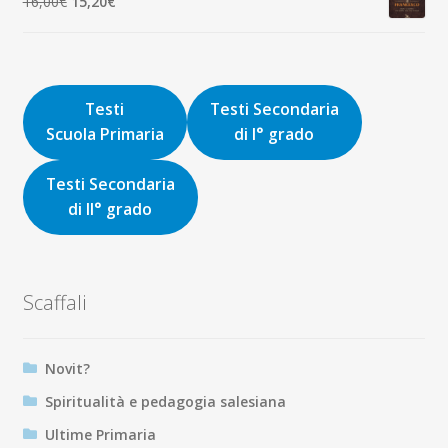
Il
Il
16,00
€
15,20
€
9,00€.
8,55€.
prezzo
prezzo
originale
attuale
era:
è:
16,00€.
15,20€.
Testi
Testi Secondaria
Scuola Primaria
di I° grado
Testi Secondaria
di II° grado
Scaffali
Novit?
Spiritualità e pedagogia salesiana
Ultime Primaria