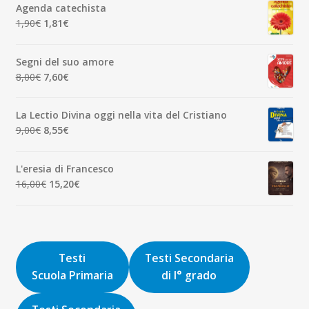
Agenda catechista
era:
è:
Il
Il
1,90
€
1,81
€
7,00€.
6,65€.
prezzo
prezzo
originale
attuale
Segni del suo amore
era:
è:
Il
Il
8,00
€
7,60
€
1,90€.
1,81€.
prezzo
prezzo
originale
attuale
La Lectio Divina oggi nella vita del Cristiano
era:
è:
Il
Il
9,00
€
8,55
€
8,00€.
7,60€.
prezzo
prezzo
originale
attuale
L'eresia di Francesco
era:
è:
Il
Il
16,00
€
15,20
€
9,00€.
8,55€.
prezzo
prezzo
originale
attuale
era:
è:
16,00€.
15,20€.
Testi
Testi Secondaria
Scuola Primaria
di I° grado