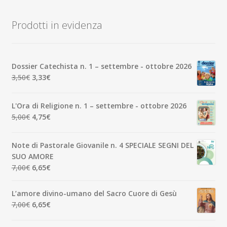
in
base
Prodotti in evidenza
al
più
recente
Dossier Catechista n. 1 – settembre - ottobre 2026
Il
Il
3,50
€
3,33
€
prezzo
prezzo
originale
attuale
L'Ora di Religione n. 1 – settembre - ottobre 2026
era:
è:
Il
Il
5,00
€
4,75
€
3,50€.
3,33€.
prezzo
prezzo
originale
attuale
Note di Pastorale Giovanile n. 4 SPECIALE SEGNI DEL
era:
è:
SUO AMORE
5,00€.
4,75€.
Il
Il
7,00
€
6,65
€
prezzo
prezzo
originale
attuale
L’amore divino-umano del Sacro Cuore di Gesù
era:
è:
Il
Il
7,00
€
6,65
€
7,00€.
6,65€.
prezzo
prezzo
originale
attuale