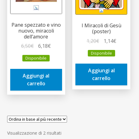
Pane spezzato e vino
I Miracoli di Gesù
nuovo, miracoli
(poster)
dell’amore
Il
Il
1,20
€
1,14
€
Il
Il
6,50
€
6,18
€
prezzo
prezzo
prezzo
prezzo
Disponibile
originale
attuale
Disponibile
originale
attuale
era:
è:
era:
è:
Aggiungi al
1,20€.
1,14€.
Aggiungi al
6,50€.
6,18€.
carrello
carrello
Ordina
Visualizzazione di 2 risultati