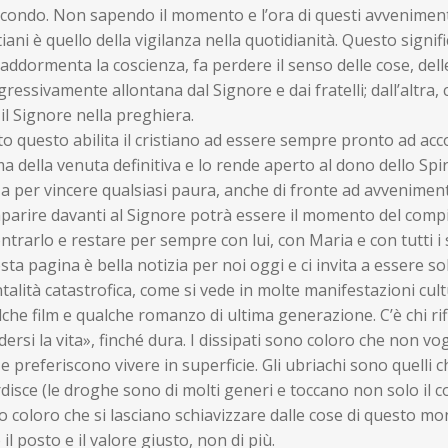
econdo. Non sapendo il momento e l’ora di questi avvenimenti
tiani è quello della vigilanza nella quotidianità. Questo signif
addormenta la coscienza, fa perdere il senso delle cose, delle 
ressivamente allontana dal Signore e dai fratelli; dall’altr
il Signore nella preghiera.
o questo abilita il cristiano ad essere sempre pronto ad acco
a della venuta definitiva e lo rende aperto al dono dello Spir
a per vincere qualsiasi paura, anche di fronte ad avvenimenti 
arire davanti al Signore potrà essere il momento del compim
ntrarlo e restare per sempre con lui, con Maria e con tutti i 
ta pagina è bella notizia per noi oggi e ci invita a essere s
alità catastrofica, come si vede in molte manifestazioni cul
che film e qualche romanzo di ultima generazione. C’è chi rifi
ersi la vita», finché dura. I dissipati sono coloro che non v
 e preferiscono vivere in superficie. Gli ubriachi sono quelli
disce (le droghe sono di molti generi e toccano non solo il co
o coloro che si lasciano schiavizzare dalle cose di questo 
 il posto e il valore giusto, non di più.