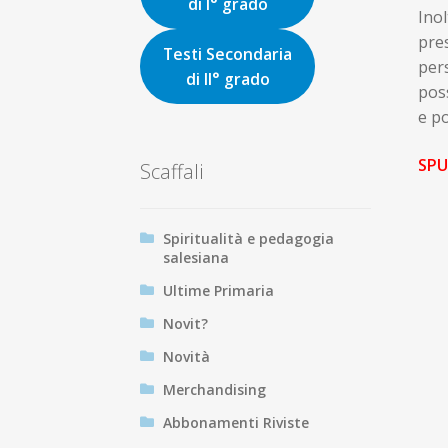
di I° grado
Inol
pre
Testi Secondaria
pers
di II° grado
pos
e po
SPU
Scaffali
Spiritualità e pedagogia
salesiana
Ultime Primaria
Novit?
Novità
Merchandising
Abbonamenti Riviste