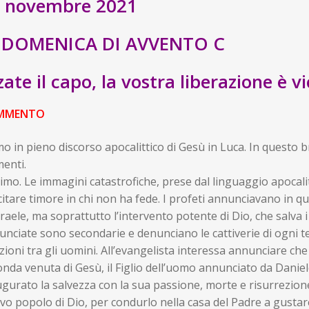
 novembre 2021
 DOMENICA DI AVVENTO C
zate il capo, la vostra liberazione è v
MMENTO
o in pieno discorso apocalittico di Gesù in Luca. In questo 
enti.
rimo. Le immagini catastrofiche, prese dal linguaggio apoca
itare timore in chi non ha fede. I profeti annunciavano in 
sraele, ma soprattutto l’intervento potente di Dio, che salva i 
nciate sono secondarie e denunciano le cattiverie di ogni t
zioni tra gli uomini. All’evangelista interessa annunciare che l
nda venuta di Gesù, il Figlio dell’uomo annunciato da Daniele, 
gurato la salvezza con la sua passione, morte e risurrezione
o popolo di Dio, per condurlo nella casa del Padre a gustare