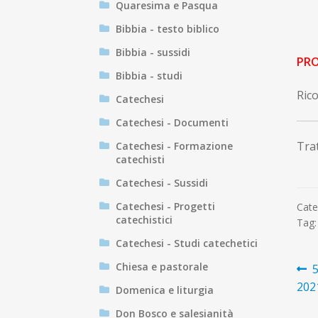
Quaresima e Pasqua
Bibbia - testo biblico
Bibbia - sussidi
PRO
Bibbia - studi
Rico
Catechesi
Catechesi - Documenti
Trat
Catechesi - Formazione
catechisti
Catechesi - Sussidi
Catechesi - Progetti
Cate
catechistici
Tag
Catechesi - Studi catechetici
N
Chiesa e pastorale
A
5
p
202
Domenica e liturgia
ar
Don Bosco e salesianità