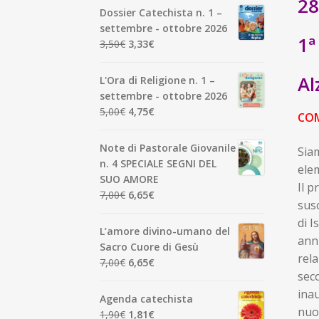
28
Dossier Catechista n. 1 –
settembre - ottobre 2026
1ª
Il
Il
3,50
€
3,33
€
prezzo
prezzo
originale
attuale
Al
L'Ora di Religione n. 1 –
era:
è:
settembre - ottobre 2026
3,50€.
3,33€.
Il
Il
5,00
€
4,75
€
CO
prezzo
prezzo
originale
attuale
Note di Pastorale Giovanile
Siam
era:
è:
n. 4 SPECIALE SEGNI DEL
elem
5,00€.
4,75€.
SUO AMORE
Il p
Il
Il
7,00
€
6,65
€
susc
prezzo
prezzo
di I
originale
attuale
L’amore divino-umano del
annu
era:
è:
Sacro Cuore di Gesù
7,00€.
6,65€.
rela
Il
Il
7,00
€
6,65
€
seco
prezzo
prezzo
inau
originale
attuale
Agenda catechista
era:
è:
nuov
Il
Il
1,90
€
1,81
€