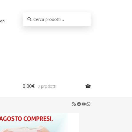
Cerca:
Cerca
oni
0,00
€
0 prodotti
RSS Feed
Facebook
YouTube
WhatsApp