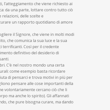
, l’atteggiamento che viene richiesto ai
ica: da una parte, lottare contro tutto ciò
relazioni, delle scelte e
a, curare un rapporto quotidiano di amore
gliere il Signore, che viene in molti modi
ito, che comunica la sua luce e la sua
terrificanti. Così per il credente
ento definitivo del desiderio di
santi.
obri. C’è nel nostro mondo una certa
turali: come esempio basta ricordare
uta di pensarci e trova motivi in più per
ogliono pensare alle cose importanti della
 che volontariamente cercano ciò che li
rpo ma anche lo spirito). Gli affannati
mondo, che pure bisogna curare, ma dando