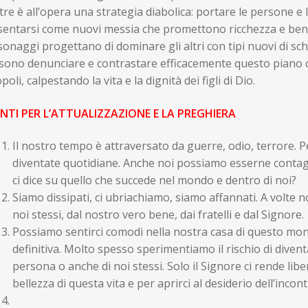
tre è all’opera una strategia diabolica: portare le persone e l
sentarsi come nuovi messia che promettono ricchezza e bene
onaggi progettano di dominare gli altri con tipi nuovi di schia
sono denunciare e contrastare efficacemente questo piano 
poli, calpestando la vita e la dignità dei figli di Dio.
NTI PER L’ATTUALIZZAZIONE E LA PREGHIERA
Il nostro tempo è attraversato da guerre, odio, terrore. 
diventate quotidiane. Anche noi possiamo esserne contagi
ci dice su quello che succede nel mondo e dentro di noi?
Siamo dissipati, ci ubriachiamo, siamo affannati. A volte n
noi stessi, dal nostro vero bene, dai fratelli e dal Signore.
Possiamo sentirci comodi nella nostra casa di questo m
definitiva. Molto spesso sperimentiamo il rischio di divent
persona o anche di noi stessi. Solo il Signore ci rende liber
bellezza di questa vita e per aprirci al desiderio dell’incont