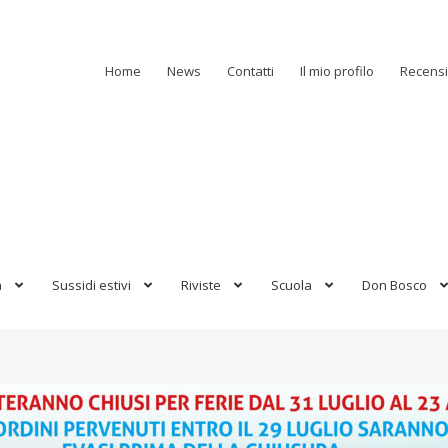
Home
News
Contatti
Il mio profilo
Recensi
a
Sussidi estivi
Riviste
Scuola
Don Bosco