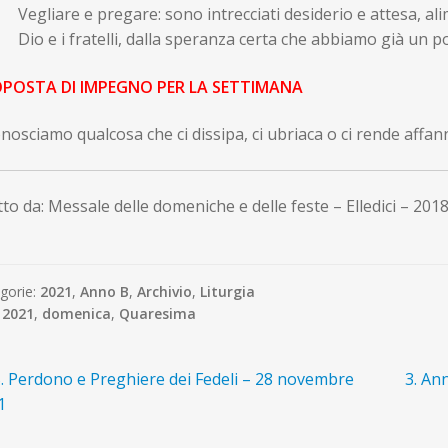
Vegliare e pregare: sono intrecciati desiderio e attesa, al
Dio e i fratelli, dalla speranza certa che abbiamo già un 
POSTA DI IMPEGNO PER LA SETTIMANA
nosciamo qualcosa che ci dissipa, ci ubriaca o ci rende affa
to da: Messale delle domeniche e delle feste – Elledici – 201
gorie:
2021
,
Anno B
,
Archivio
,
Liturgia
:
2021
,
domenica
,
Quaresima
avigazione
rticolo
Artico
. Perdono e Preghiere dei Fedeli – 28 novembre
3. An
recedente:
succe
1
ticoli