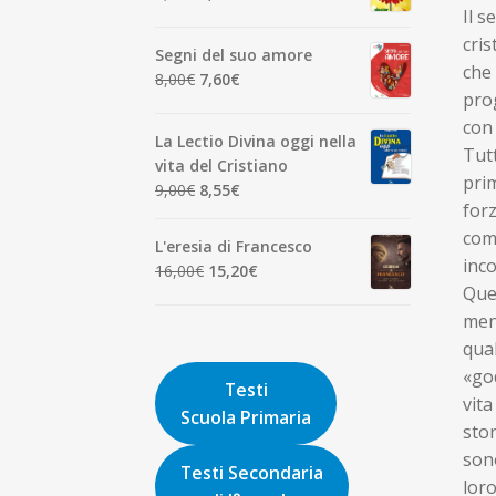
7,00€.
6,65€.
Il s
prezzo
prezzo
originale
attuale
cris
Segni del suo amore
era:
è:
che 
Il
Il
8,00
€
7,60
€
1,90€.
1,81€.
prog
prezzo
prezzo
con 
originale
attuale
La Lectio Divina oggi nella
era:
è:
Tutt
vita del Cristiano
8,00€.
7,60€.
prim
Il
Il
9,00
€
8,55
€
forz
prezzo
prezzo
comp
originale
attuale
L'eresia di Francesco
era:
è:
inco
Il
Il
16,00
€
15,20
€
9,00€.
8,55€.
Ques
prezzo
prezzo
originale
attuale
ment
era:
è:
qual
16,00€.
15,20€.
«god
Testi
vita
Scuola Primaria
stor
son
Testi Secondaria
loro