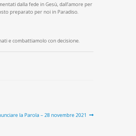
imentati dalla fede in Gesù, dall’amore per
posto preparato per noi in Paradiso.
nnati e combattiamolo con decisione.
8
lo
nunciare la Parola – 28 novembre 2021
ssivo: